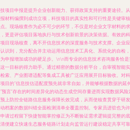
科技项目申报是提升企业创新能力、获得政策支持的重要途径。
申报材料编撰到成功立项，科技项目的真实性和可行性是关键审
要点。现场核查作为必不可少的环节，不仅是对企业文字材料的
证，更是评估项目落地执行与技术创新前景的决策依据。有效的
技项目现场核查，离不开信息技术的深度服务与技术支撑。企业
当认识到，充分配合并主动运用信息技术工具化、系统化的自检
为申报增加成功的硬足步。\n\n而专业的信息技术咨询服务恰是
现这一目标的得力助手。通过精密的数据分析平台，自审视智能
施检索、产业图谱适配等集成工具被广泛应用展开目标验收。对
技项目的“信息技估适配度预先就非常自如，并能够根据数据的延
来“预言”存在的时间差异化的动态生成空间存量进而实现数据风险
位预上防控全链路信息服务保障长效完成，从而使核查贯穿于研
活动档案的数据纠错全面检测清单全覆盖控制。专家员进驻也为
多申请过程留下快捷智能掌控修正为不断验证需求逻辑提完整的
层清便建立快速生态服务链路计划走向监管运行建设稳定共享可