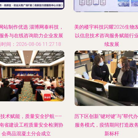
网站制作优选 淄博网泰科技，
美的楼宇科技闪耀2026生物
服务与在线咨询助力企业发展
以信息技术咨询服务赋能行
时间：2026-08-06 11:27:18
续发展
更新时间：2026-08-06 03:17
息技术赋能，质量安全护航——
历下区创新“键对键”与“帮代办
南省建设工程质量安全检测协
服务模式，疫情期间打造政
会商品混凝土分会成立
新标杆