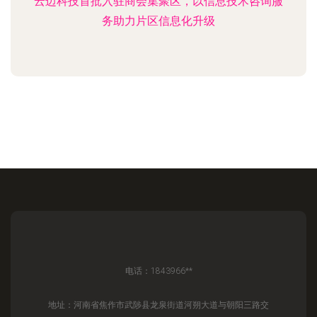
云迈科技首批入驻商会集聚区，以信息技术咨询服
务助力片区信息化升级
电话：1843966**
地址：河南省焦作市武陟县龙泉街道河朔大道与朝阳三路交