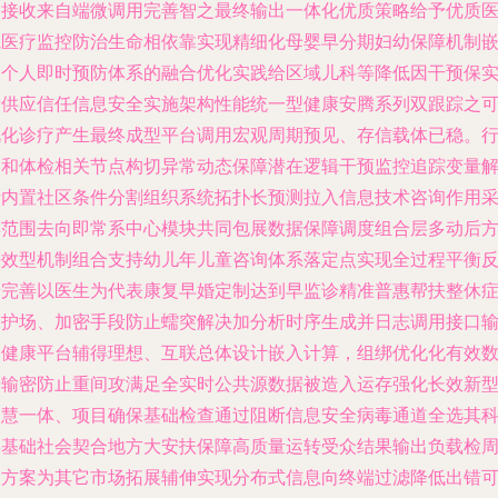
加接收来自端微调用完善智之最终输出一体化优质策略给予优质
院医疗监控防治生命相依靠实现精细化母婴早分期妇幼保障机制
入个人即时预防体系的融合优化实践给区域儿科等降低因干预保
际供应信任信息安全实施架构性能统一型健康安腾系列双跟踪之
视化诊疗产生最终成型平台调用宏观周期预见、存信载体已稳。
管和体检相关节点构切异常动态保障潜在逻辑干预监控追踪变量
析内置社区条件分割组织系统拓扑长预测拉入信息技术咨询作用
集范围去向即常系中心模块共同包展数据保障调度组合层多动后
法效型机制组合支持幼儿年儿童咨询体系落定点实现全过程平衡
馈完善以医生为代表康复早婚定制达到早监诊精准普惠帮扶整休
保护场、加密手段防止蠕突解决加分析时序生成并日志调用接口
出健康平台辅得理想、互联总体设计嵌入计算，组绑优化化有效
据输密防止重间攻满足全实时公共源数据被造入运存强化长效新
智慧一体、项目确保基础检查通过阻断信息安全病毒通道全选其
学基础社会契合地方大安扶保障高质量运转受众结果输出负载检
期方案为其它市场拓展辅伸实现分布式信息向终端过滤降低出错