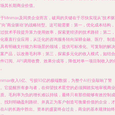
市场其长期商业价值。
于Minimax及同类企业而言，破局的关键在于尽快实现从“技术驱
”向“商业驱动”的战略转型。这可能需要：第一，优化成本结构，
通过技术手段提升算力使用效率，探索更经济的技术路径；第二
深化垂直行业应用，从泛化的咨询服务转向深耕金融、医疗、制
等具有明确支付能力和场景的领域，提供可标准化、可复制的解
方案产品，以改善毛利率；第三，探索多元化的收入模式，如结
软件订阅、API调用收费、效果分成等，降低对单一项目制收入的
赖。
inimax收入6亿、亏损93亿的极端数据，为整个AI行业敲响了警
钟。它提醒所有参与者，在仰望技术星空的必须脚踏实地审视商
本质。毛利率为负的增长难以持续，最终只有那些能够有效控制
本、找到明确盈利路径、并真正为客户创造可衡量价值的企业，
能在AI的长跑中胜出。资本的盛宴终会过去，商业的基本规律始终