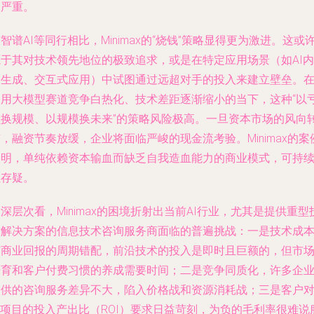
越严重。
智谱AI等同行相比，Minimax的“烧钱”策略显得更为激进。这或
源于其对技术领先地位的极致追求，或是在特定应用场景（如AI内
容生成、交互式应用）中试图通过远超对手的投入来建立壁垒。
通用大模型赛道竞争白热化、技术差距逐渐缩小的当下，这种“以
损换规模、以规模换未来”的策略风险极高。一旦资本市场的风向
，融资节奏放缓，企业将面临严峻的现金流考验。Minimax的案
表明，单纯依赖资本输血而缺乏自我造血能力的商业模式，可持
性存疑。
深层次看，Minimax的困境折射出当前AI行业，尤其是提供重型
术解决方案的信息技术咨询服务商面临的普遍挑战：一是技术成
与商业回报的周期错配，前沿技术的投入是即时且巨额的，但市
培育和客户付费习惯的养成需要时间；二是竞争同质化，许多企
提供的咨询服务差异不大，陷入价格战和资源消耗战；三是客户
I项目的投入产出比（ROI）要求日益苛刻，为负的毛利率很难说