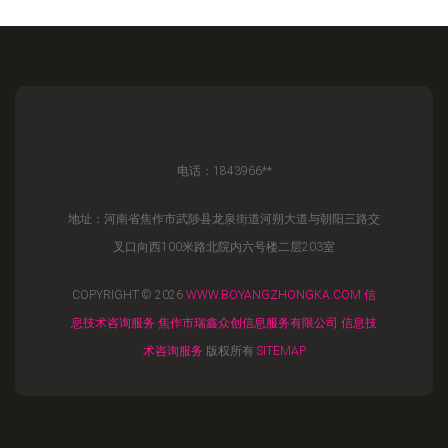
电话：1843966**
地址：河南省焦作市武陟县龙泉街道河朔大道与朝阳三路交
叉口向西100米路北院内六号楼二层203室
COPYRIGHT © 2026
WWW.BOYANGZHONGKA.COM
信
息技术咨询服务
焦作市瑞鑫众创信息服务有限公司
信息技
术咨询服务
版权所有
SITEMAP