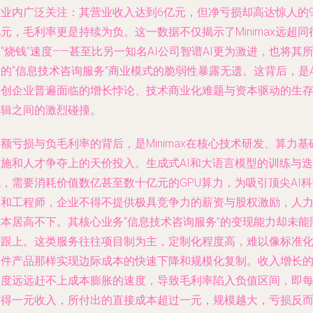
发业内广泛关注：其营业收入达到6亿元，但净亏损却高达惊人的9
元，毛利率更是持续为负。这一数据不仅揭示了Minimax远超同
“烧钱”速度——甚至比另一知名AI公司智谱AI更为激进，也将其
的“信息技术咨询服务”商业模式的脆弱性暴露无遗。这背后，是A
初创企业普遍面临的增长悖论、技术商业化难题与资本驱动的生
逻辑之间的激烈碰撞。
额亏损与负毛利率的背后，是Minimax在核心技术研发、算力基
设施和人才争夺上的天价投入。生成式AI和大语言模型的训练与迭
，需要消耗价值数亿甚至数十亿元的GPU算力，为吸引顶尖AI
家和工程师，企业不得不提供极具竞争力的薪资与股权激励，人
成本居高不下。其核心业务“信息技术咨询服务”的变现能力却未能
步跟上。这类服务往往项目制为主，定制化程度高，难以像标准
软件产品那样实现边际成本的快速下降和规模化复制。收入增长
速度远远赶不上成本膨胀的速度，导致毛利率陷入负值区间，即
获得一元收入，所付出的直接成本超过一元，规模越大，亏损反