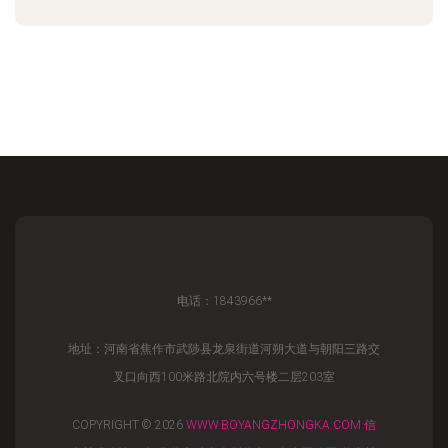
电话：1843966**
地址：河南省焦作市武陟县龙泉街道河朔大道与朝阳三路交
叉口向西100米路北院内六号楼二层203室
COPYRIGHT © 2026
WWW.BOYANGZHONGKA.COM
信