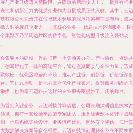
发展与产业升级迈入新阶段。在隆重的启动仪式上，一批具有行
代表性和创新活力的优质企业作为首批成员正式入驻。其中，云
科技有限公司凭借其在信息技术领域的深厚积累与前瞻布局，成
首批入驻的标杆企业之一，其核心业务——信息技术咨询服务，将
整个集聚区乃至周边片区的数字化、智能化转型升级注入强劲动
能。
商会集聚区的建设，旨在打造一个集商务办公、产业协作、资源
享、创新孵化于一体的高端平台，通过凝聚商会与企业力量，形
集聚效应，优化区域营商环境，推动产业链、创新链、价值链深
融合。其正式启动，是地方政府优化产业布局、提升服务能级的
键举措，也为像云迈科技这样的专业服务商提供了广阔的舞台。
作为首批入驻企业，云迈科技并非偶然。公司长期深耕信息技术
询领域，拥有一支经验丰富的专家团队，服务涵盖数字化转型战
规划、信息系统架构设计、业务流程优化、网络安全评估、云计
与大数据解决方案等多个维度。云迈科技深刻理解企业在不同发